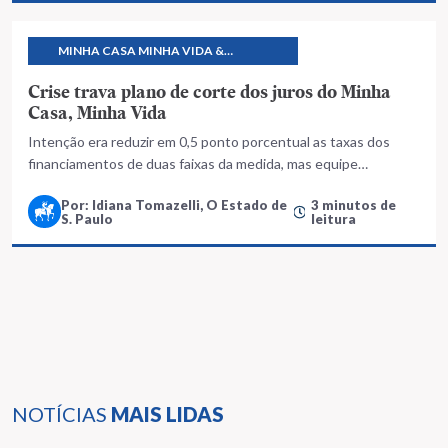
MINHA CASA MINHA VIDA &
PROGRAMAS HABITACIONAIS
Crise trava plano de corte dos juros do Minha
Casa, Minha Vida
Intenção era reduzir em 0,5 ponto porcentual as taxas dos
financiamentos de duas faixas da medida, mas equipe
econômica teme que corte possa comprometer ainda mais o
Por: Idiana Tomazelli, O Estado de
3 minutos de
caixa do FGTS
S. Paulo
leitura
NOTÍCIAS
MAIS LIDAS