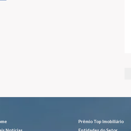
ome
Prêmio Top Imobiliário
is Notícias
Entidades do Setor