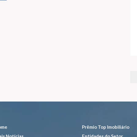
ome
Prêmio Top Imobiliário
is Notícias
Entidades do Setor