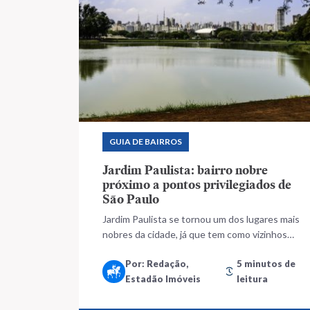
GUIA DE BAIRROS
Jardim Paulista: bairro nobre
próximo a pontos privilegiados de
São Paulo
Jardim Paulista se tornou um dos lugares mais
nobres da cidade, já que tem como vizinhos
bairros como Jardim América, Bela Vista,
Por: Redação,
5 minutos de
Paraíso, Itaim Bibi, Jardim Europa e Vila Nova
Estadão Imóveis
leitura
Conceição