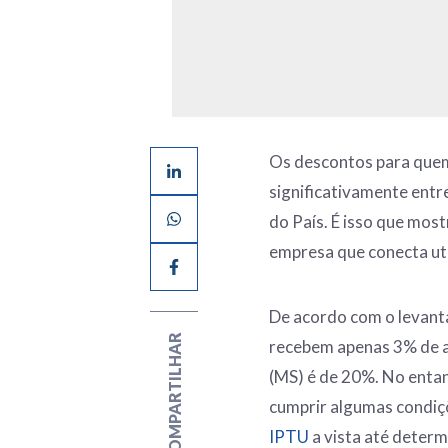
Os descontos para quem
significativamente entr
do País. É isso que mos
empresa que conecta util
De acordo com o levan
COMPARTILHAR
recebem apenas 3% de 
(MS) é de 20%. No entan
cumprir algumas condiçõ
IPTU
a vista até determ