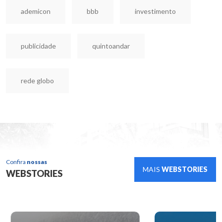
ademicon
bbb
investimento
publicidade
quintoandar
rede globo
Confira
nossas
MAIS
WEBSTORIES
WEBSTORIES