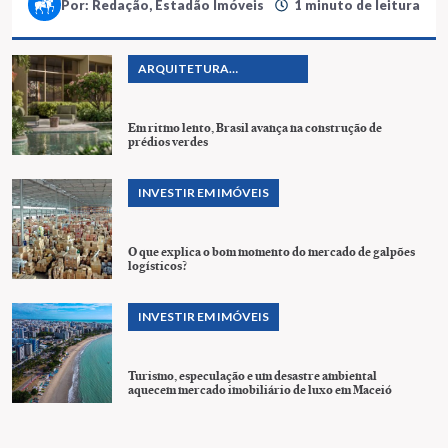
Por: Redação, Estadão Imóveis
1 minuto de leitura
ARQUITETURA
SUSTENTÁVEL
Em ritmo lento, Brasil avança na construção de
prédios verdes
INVESTIR EM IMÓVEIS
O que explica o bom momento do mercado de galpões
logísticos?
INVESTIR EM IMÓVEIS
Turismo, especulação e um desastre ambiental
aquecem mercado imobiliário de luxo em Maceió