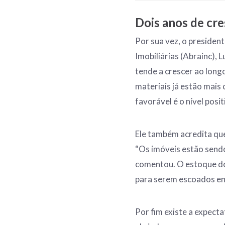
Dois anos de cr
Por sua vez, o presiden
Imobiliárias (Abrainc), 
tende a crescer ao long
materiais já estão mais
favorável é o nível posi
Ele também acredita que
“Os imóveis estão sen
comentou. O estoque do
para serem escoados em
Por fim existe a expecta