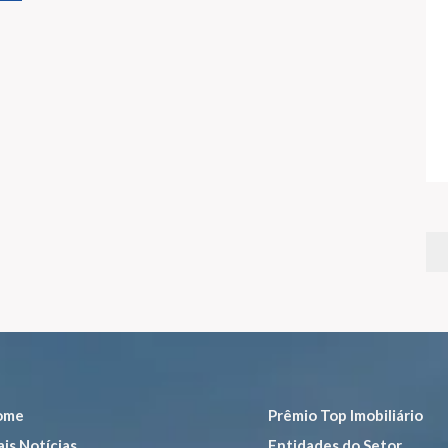
ome
Prêmio Top Imobiliário
is Notícias
Entidades do Setor