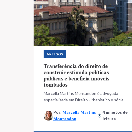
ARTIGOS
Transferência do direito de
construir estimula políticas
públicas e beneficia imóveis
tombados
Marcella Martins Montandon é advogada
especializada em Direito Urbanístico e sócia
do escritório Duarte Garcia, Serra Netto e
Por:
Marcella Martins
4 minutos de
Terra Advogados
Montandon
leitura