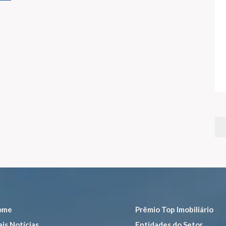
ome
Prêmio Top Imobiliário
is Notícias
Entidades do Setor