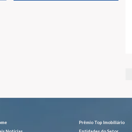
ome
Prêmio Top Imobiliário
is Notícias
Entidades do Setor