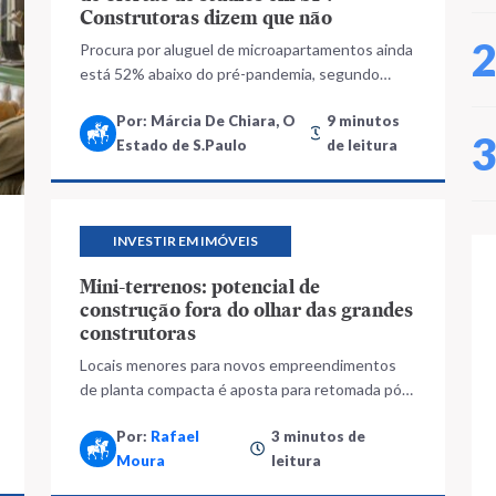
Construtoras dizem que não
Procura por aluguel de microapartamentos ainda
está 52% abaixo do pré-pandemia, segundo
pesquisa, embora entrega de novas unidades
Por: Márcia De Chiara, O
9 minutos
ainda esteja a todo vapor
Estado de S.Paulo
de leitura
INVESTIR EM IMÓVEIS
Mini-terrenos: potencial de
construção fora do olhar das grandes
construtoras
Locais menores para novos empreendimentos
de planta compacta é aposta para retomada pós
pandemia; bairros com infraestrutura de
Por:
Rafael
3 minutos de
transporte são os preferidos do público
Moura
leitura