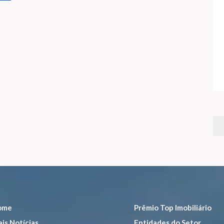
ome
Prêmio Top Imobiliário
is Notícias
Entidades do Setor