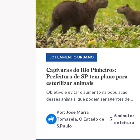
LOTEAMENTO URBANO
Capivaras do Rio Pinheiros:
Prefeitura de SP tem plano para
esterilizar animais
Objetivo é evitar o aumento na população
desses animais, que podem ser agentes de
transmissão de doenças e causar acidentes
Por: José Maria
de trânsito, de acordo com os envolvidos no
6 minutos
Tomazela, O Estado de
projeto
de leitura
S.Paulo