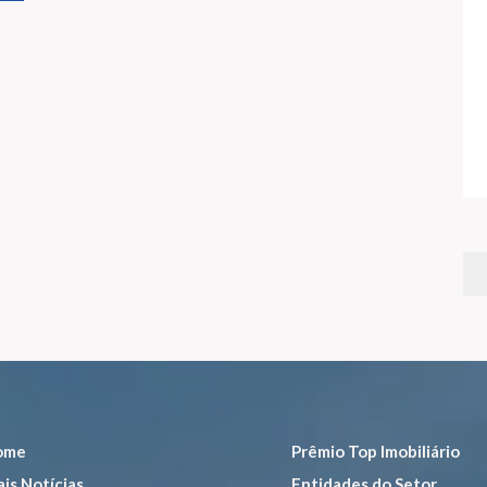
ome
Prêmio Top Imobiliário
is Notícias
Entidades do Setor