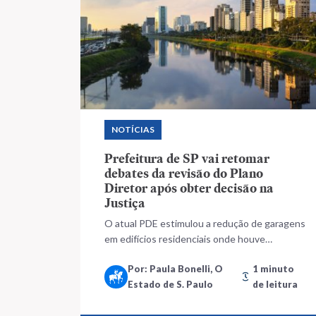
NOTÍCIAS
Prefeitura de SP vai retomar
debates da revisão do Plano
Diretor após obter decisão na
Justiça
O atual PDE estimulou a redução de garagens
em edifícios residenciais onde houve
verticalização de bairros nas proximidades de
Por: Paula Bonelli, O
1 minuto
estações de Metrô, como na região da Vila
Estado de S. Paulo
de leitura
Madalena