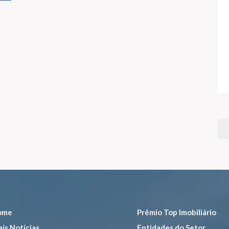
ome
Prêmio Top Imobiliário
is Notícias
Entidades do Setor