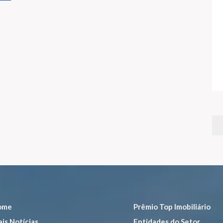
ome
Prêmio Top Imobiliário
is Notícias
Entidades do Setor