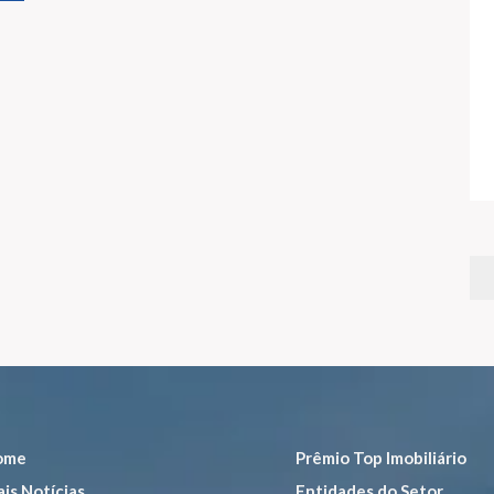
ome
Prêmio Top Imobiliário
is Notícias
Entidades do Setor