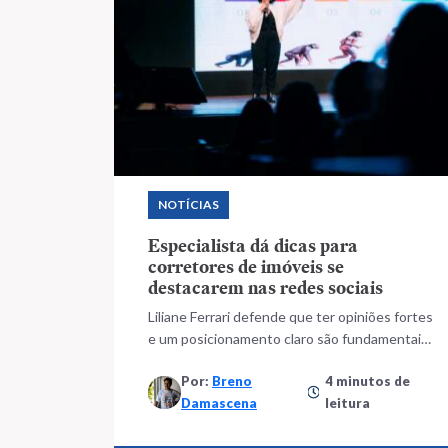
NOTÍCIAS
Especialista dá dicas para
corretores de imóveis se
destacarem nas redes sociais
Liliane Ferrari defende que ter opiniões fortes
e um posicionamento claro são fundamentais
para engajar público
Por:
Breno
4 minutos de
Damascena
leitura