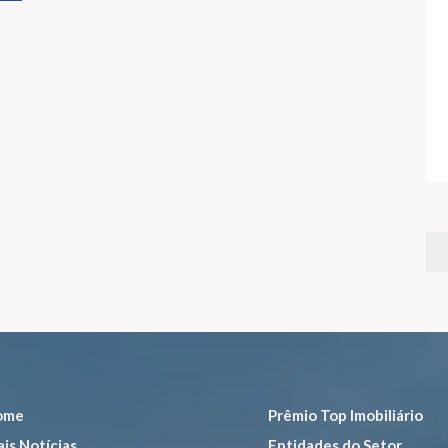
ome
Prêmio Top Imobiliário
is Notícias
Entidades do Setor