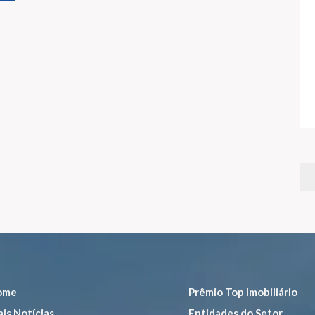
ome
Prêmio Top Imobiliário
is Notícias
Entidades do Setor