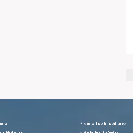
ome
Prêmio Top Imobiliário
is Notícias
Entidades do Setor