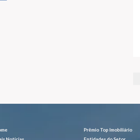
ome
Prêmio Top Imobiliário
is Notícias
Entidades do Setor