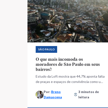
SÃO PAULO
O que mais incomoda os
moradores de São Paulo em seus
bairros?
Estudo da Loft mostra que 44,7% aponta falta
de praças e espaços de convivência como um
problema da sua região
Por:
Breno
3 minutos de
Damascena
leitura