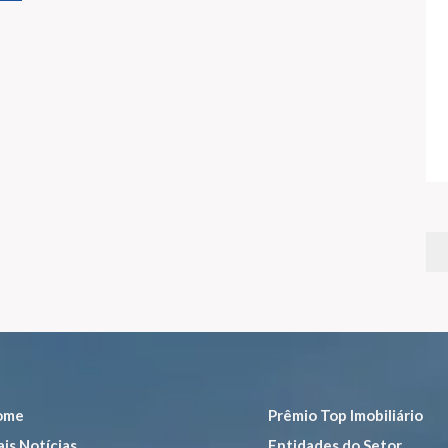
ome
Prêmio Top Imobiliário
is Notícias
Entidades do Setor