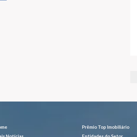
ome
Prêmio Top Imobiliário
is Notícias
Entidades do Setor