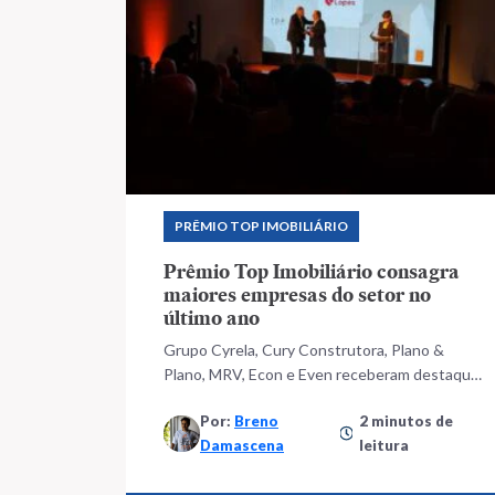
PRÊMIO TOP IMOBILIÁRIO
Prêmio Top Imobiliário consagra
maiores empresas do setor no
último ano
Grupo Cyrela, Cury Construtora, Plano &
Plano, MRV, Econ e Even receberam destaque
nas três categorias
Por:
Breno
2 minutos de
Damascena
leitura