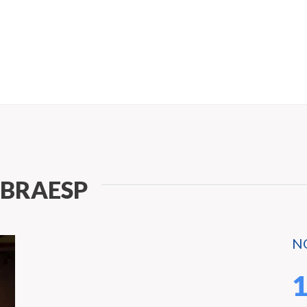
MBRAESP
N