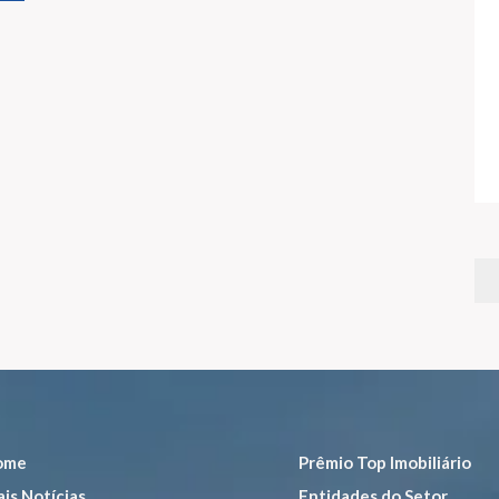
ome
Prêmio Top Imobiliário
is Notícias
Entidades do Setor