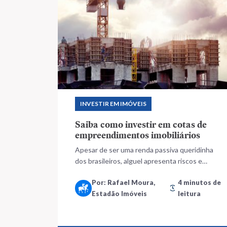
INVESTIR EM IMÓVEIS
Saiba como investir em cotas de
empreendimentos imobiliários
Apesar de ser uma renda passiva queridinha
dos brasileiros, alguel apresenta riscos e
menor lucratividade do que as cotas de
Por: Rafael Moura,
4 minutos de
empreendimento, que oferecem rentabilidade
Estadão Imóveis
leitura
acima da Selic