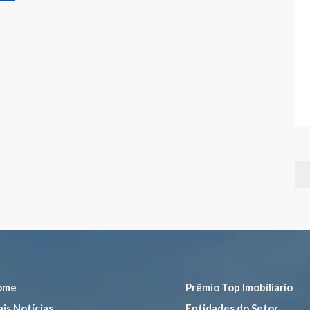
ome
Prêmio Top Imobiliário
is Notícias
Entidades do Setor