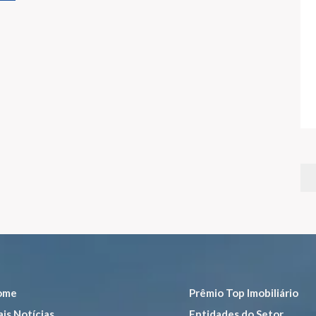
ome
Prêmio Top Imobiliário
is Notícias
Entidades do Setor