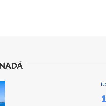
ANADÁ
N