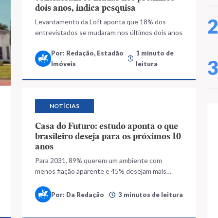
dois anos, indica pesquisa
Levantamento da Loft aponta que 18% dos
entrevistados se mudaram nos últimos dois anos
Por: Redação, Estadão
1 minuto de
Imóveis
leitura
NOTÍCIAS
Casa do Futuro: estudo aponta o que
brasileiro deseja para os próximos 10
anos
Para 2031, 89% querem um ambiente com
menos fiação aparente e 45% desejam mais
automação residencial, com luzes e
eletrodomésticos conectados via wifi
Por: Da Redação
3 minutos de leitura