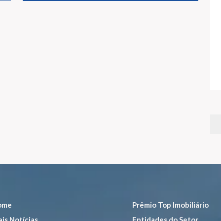
ome
Prêmio Top Imobiliário
is Notícias
Entidades do Setor