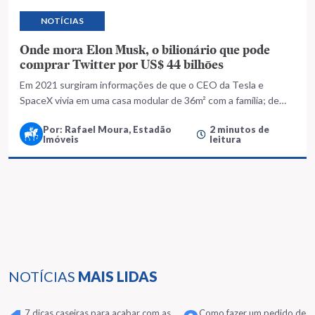
NOTÍCIAS
Onde mora Elon Musk, o bilionário que pode
comprar Twitter por US$ 44 bilhões
Em 2021 surgiram informações de que o CEO da Tesla e
SpaceX vivia em uma casa modular de 36m² com a família; de
investidor a proprietário, Musk fez startup de casas receber fila
Por: Rafael Moura, Estadão
2 minutos de
de interessados
Imóveis
leitura
NOTÍCIAS
MAIS LIDAS
7 dicas caseiras para acabar com as
Como fazer um pedido de