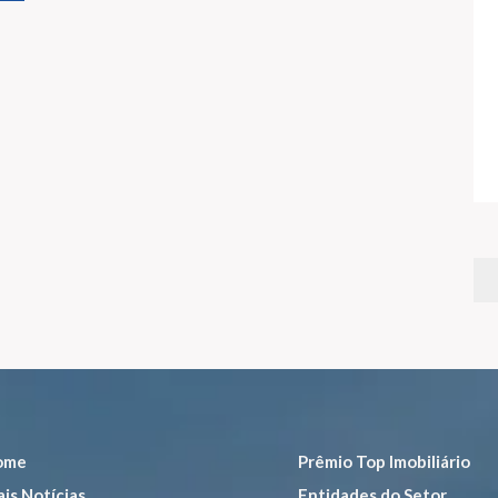
ome
Prêmio Top Imobiliário
is Notícias
Entidades do Setor