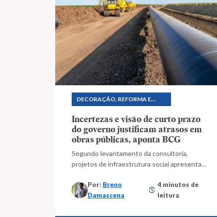
DECORAÇÃO, REFORMA E
CONSTRUÇÃO
Incertezas e visão de curto prazo
do governo justificam atrasos em
obras públicas, aponta BCG
Segundo levantamento da consultoria,
projetos de infraestrutura social apresentam
média de atraso de 31%
Por:
Breno
4 minutos de
Damascena
leitura