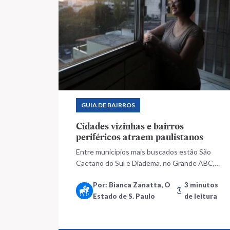
GUIA DE BAIRROS
Cidades vizinhas e bairros
periféricos atraem paulistanos
Entre municípios mais buscados estão São
Caetano do Sul e Diadema, no Grande ABC,
mostra pesquisa do QuintoAndar; renda
Por: Bianca Zanatta, O
3 minutos
reduzida e necessidade de mais espaço
Estado de S. Paulo
de leitura
impulsionam busca por regiões menos
centrais