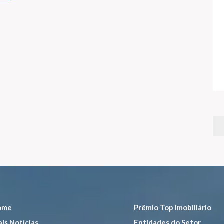
ome
Prêmio Top Imobiliário
is Notícias
Entidades do Setor