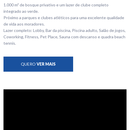
1.000 m² de bosque privativo e um lazer de clube completo
integrado ao verde.
Próximo a parques e clubes atléticos para uma excelente qualidade
de vida aos moradores.
Lazer completo: Lobby, Bar da piscina, Piscina adulto, Salão de jogos,
Coworking, Fitness, Pet Place, Sauna com descanso e quadra beach
tennis.
QUERO
VER MAIS