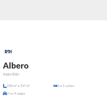
Albero
Itaim Bibi
204 m² a 337 m²
3 a 5 suítes
3 ou 4 vagas