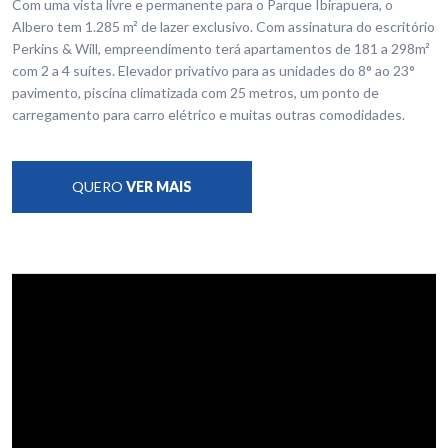
Com uma vista livre e permanente para o Parque Ibirapuera, o
Albero tem 1.285 m² de lazer exclusivo. Com assinatura do escritório
Perkins & Will, empreendimento terá apartamentos de 181 a 298m²
com 2 a 4 suítes. Elevador privativo para as unidades do 8° ao 23°
pavimento, piscina climatizada com 25 metros, um ponto de
carregamento para carro elétrico e muitas outras comodidades.
QUERO
VER MAIS