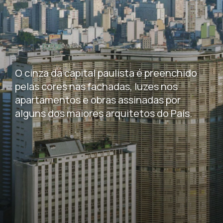
O cinza da capital paulista é preenchido
pelas cores nas fachadas, luzes nos
apartamentos e obras assinadas por
alguns dos maiores arquitetos do País.