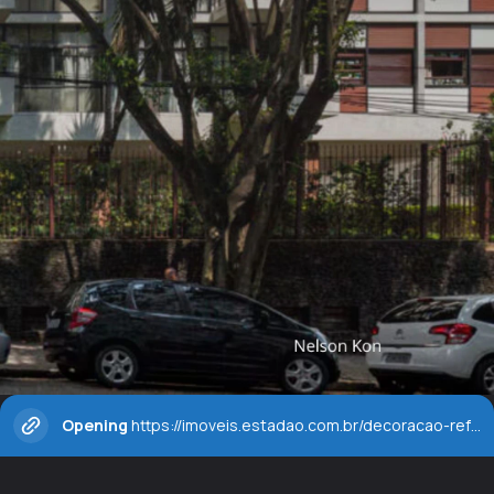
Opening
https://imoveis.estadao.com.br/decoracao-reforma-e-construcao/quais-sao-os-predios-residenciais-mais-bonitos-de-sao-paulo-especialistas-respondem/