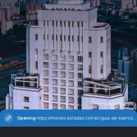
Opening
https://imoveis.estadao.com.br/guia-de-bairros/sao-paulo/saiba-qual-e-o-bairro-de-sao-paulo-que-mais-vendeu-imoveis-novos-no-ano/